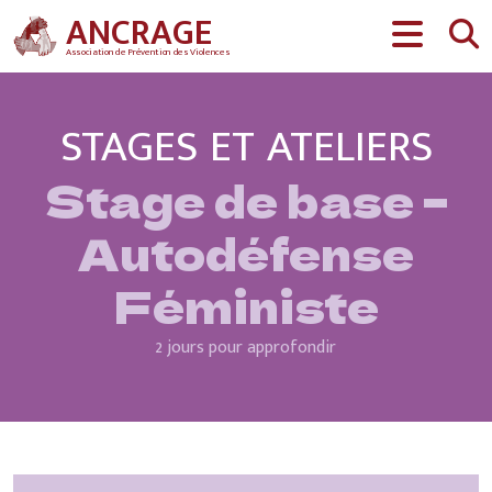
Aller au contenu
ANCRAGE
Association de Prévention des Violences
STAGES ET ATELIERS
Stage de base –
Autodéfense
Féministe
2 jours pour approfondir