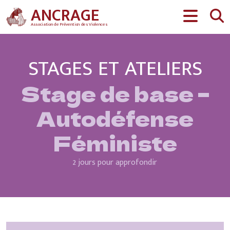
Aller au contenu
ANCRAGE
Association de Prévention des Violences
STAGES ET ATELIERS
Stage de base –
Autodéfense
Féministe
2 jours pour approfondir